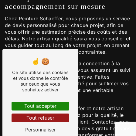
accompagnement sur mesure
Chez Peinture Schaeffer, nous proposons un service
de devis personnalisé pour chaque projet, afin de
vous offrir une estimation précise des coûts et des
délais. Notre artisan qualifié saura vous conseiller et
vous guider tout au long de votre projet, en prenant
en compte vos besoins et vos contraintes.
Nous vous accompagnons de la conception à la
réalisation de votre projet, en vous assurant un suivi
Ce site utilise des cookies
personnalisé et une écoute attentive. Faites
et vous donne le contrôle
confiance à notre artisan qualifié pour sublimer vos
sur ceux que vous
souhaitez activer
espaces et faire de votre projet une véritable
réussite.
Tout accepter
En choisissant Peinture Schaeffer et notre artisan
qualifié en peinture, vous optez pour la qualité, le
Tout refuser
savoir-faire et la satisfaction client. Contactez-nous
dès maintenant pour obtenir un devis gratuit et sans
Personnaliser
engagement, et laissez-nous transformer votre