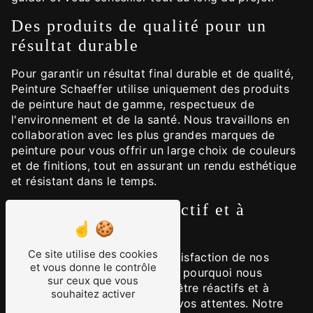
Des produits de qualité pour un
résultat durable
Pour garantir un résultat final durable et de qualité,
Peinture Schaeffer utilise uniquement des produits
de peinture haut de gamme, respectueux de
l'environnement et de la santé. Nous travaillons en
collaboration avec les plus grandes marques de
peinture pour vous offrir un large choix de couleurs
et de finitions, tout en assurant un rendu esthétique
et résistant dans le temps.
Un service client réactif et à
l'écoute
Ce site utilise des cookies
Chez Peinture Schaeffer, la satisfaction de nos
et vous donne le contrôle
clients est notre priorité. C'est pourquoi nous
sur ceux que vous
mettons un point d'honneur à être réactifs et à
souhaitez activer
l'écoute de vos besoins et de vos attentes. Notre